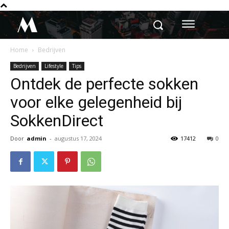
M
Home
Bedrijven
Bedrijven
Lifestyle
Tips
Ontdek de perfecte sokken
voor elke gelegenheid bij
SokkenDirect
Door
admin
-
augustus 17, 2024
17412
0